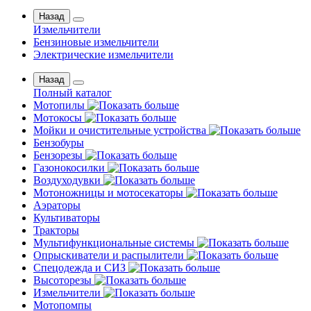
Назад
Измельчители
Бензиновые измельчители
Электрические измельчители
Назад
Полный каталог
Мотопилы
Мотокосы
Мойки и очистительные устройства
Бензобуры
Бензорезы
Газонокосилки
Воздуходувки
Мотоножницы и мотосекаторы
Аэраторы
Культиваторы
Тракторы
Мультифункциональные системы
Опрыскиватели и распылители
Спецодежда и СИЗ
Высоторезы
Измельчители
Мотопомпы