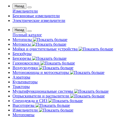
Назад
Измельчители
Бензиновые измельчители
Электрические измельчители
Назад
Полный каталог
Мотопилы
Мотокосы
Мойки и очистительные устройства
Бензобуры
Бензорезы
Газонокосилки
Воздуходувки
Мотоножницы и мотосекаторы
Аэраторы
Культиваторы
Тракторы
Мультифункциональные системы
Опрыскиватели и распылители
Спецодежда и СИЗ
Высоторезы
Измельчители
Мотопомпы