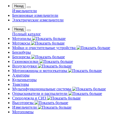
Назад
Измельчители
Бензиновые измельчители
Электрические измельчители
Назад
Полный каталог
Мотопилы
Мотокосы
Мойки и очистительные устройства
Бензобуры
Бензорезы
Газонокосилки
Воздуходувки
Мотоножницы и мотосекаторы
Аэраторы
Культиваторы
Тракторы
Мультифункциональные системы
Опрыскиватели и распылители
Спецодежда и СИЗ
Высоторезы
Измельчители
Мотопомпы