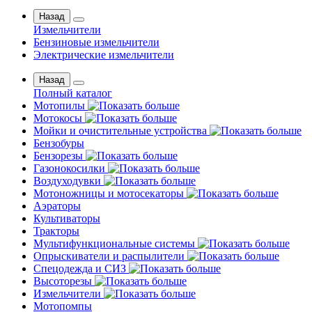
Назад
Измельчители
Бензиновые измельчители
Электрические измельчители
Назад
Полный каталог
Мотопилы
Мотокосы
Мойки и очистительные устройства
Бензобуры
Бензорезы
Газонокосилки
Воздуходувки
Мотоножницы и мотосекаторы
Аэраторы
Культиваторы
Тракторы
Мультифункциональные системы
Опрыскиватели и распылители
Спецодежда и СИЗ
Высоторезы
Измельчители
Мотопомпы