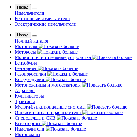
Назад
Измельчители
Бензиновые измельчители
Электрические измельчители
Назад
Полный каталог
Мотопилы
Мотокосы
Мойки и очистительные устройства
Бензобуры
Бензорезы
Газонокосилки
Воздуходувки
Мотоножницы и мотосекаторы
Аэраторы
Культиваторы
Тракторы
Мультифункциональные системы
Опрыскиватели и распылители
Спецодежда и СИЗ
Высоторезы
Измельчители
Мотопомпы