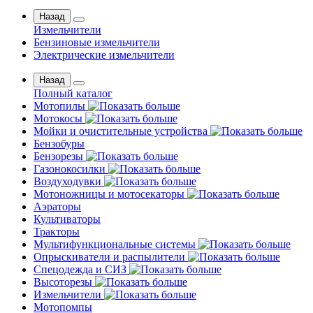
Назад
Измельчители
Бензиновые измельчители
Электрические измельчители
Назад
Полный каталог
Мотопилы
Мотокосы
Мойки и очистительные устройства
Бензобуры
Бензорезы
Газонокосилки
Воздуходувки
Мотоножницы и мотосекаторы
Аэраторы
Культиваторы
Тракторы
Мультифункциональные системы
Опрыскиватели и распылители
Спецодежда и СИЗ
Высоторезы
Измельчители
Мотопомпы