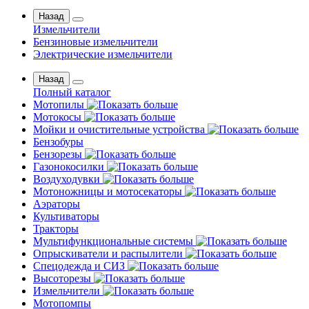
Назад
Измельчители
Бензиновые измельчители
Электрические измельчители
Назад
Полный каталог
Мотопилы
Мотокосы
Мойки и очистительные устройства
Бензобуры
Бензорезы
Газонокосилки
Воздуходувки
Мотоножницы и мотосекаторы
Аэраторы
Культиваторы
Тракторы
Мультифункциональные системы
Опрыскиватели и распылители
Спецодежда и СИЗ
Высоторезы
Измельчители
Мотопомпы